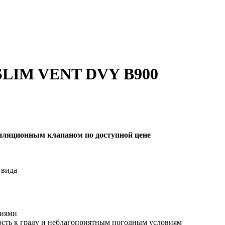
 SLIM VENT DVY B900
тиляционным клапаном по доступной цене
 вида
тиями
ость к граду и неблагоприятным погодным условиям